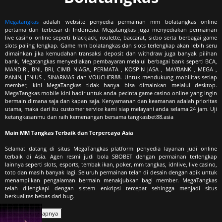
Megatangkas
adalah website penyedia permainan mm bolatangkas online
pertama dan terbesar di Indonesia. Megatangkas juga menyediakan permainan
live casino online seperti blackjack, roulette, baccarat, sicbo serta berbagai game
slots paling lengkap. Game mm bolatangkas dan slots terlengkap akan lebih seru
dimainkan jika kemudahan transaksi deposit dan withdraw juga banyak pilihan
bank, Megatangkas menyediakan pembayaran melalui berbagai bank seperti BCA,
MANDIRI, BNI, BRI, CIMB NIAGA, PERMATA , KOSPIN JASA , MAYBANK , MEGA ,
PANIN, JENIUS , SINARMAS dan VOUCHER88. Untuk mendukung mobilitas setiap
member, kini MegaTangkas tidak hanya bisa dimainkan melalui desktop.
MegaTangkas mobile kini hadir untuk anda pecinta game casino online yang ingin
bermain dimana saja dan kapan saja. Kenyamanan dan keamanan adalah prioritas
utama, maka dari itu customer service kami siap melayani anda selama 24 jam. Uji
ketangkasanmu dan raih kemenangan bersama tangkasbet88.asia
Main MM Tangkas Terbaik dan Terpercaya Asia
Selamat datang di situs MegaTangkas platform penyedia layanan judi online
terbaik di Asia. Agen resmi judi bola SBOBET dengan permainan terlengkap
lainnya seperti slots, esports, tembak ikan, poker, mm tangkas, idnlive, live casino,
toto dan masih banyak lagi. Seluruh permainan telah di desain dengan apik untuk
menampilkan pengalaman bermain menakjubkan bagi member. MegaTangkas
telah dilengkapi dengan sistem enkripsi tercepat sehingga menjadi situs
berkualitas bebas dari bug.
Baca Selengkapnya