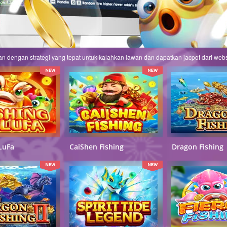
n dengan strategi yang tepat untuk kalahkan lawan dan dapatkan jacpot dari websit
LuFa
CaiShen Fishing
Dragon Fishing