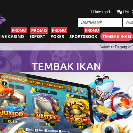
Download
Live 
PROMO
PROMO
PROMO
PROMO
LIVE CASINO
ESPORT
POKER
SPORTSBOOK
TEMBAK IKAN
Selamat Datang di WEBSITE M
TEMBAK IKAN